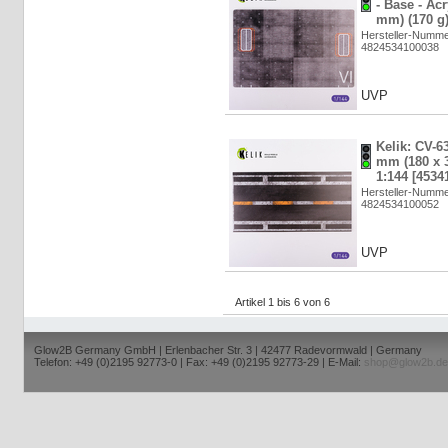
- Base - Ac
mm) (170 g)
Hersteller-Numm
4824534100038
UVP
Kelik: CV-63
mm (180 x 3
1:144 [4534
Hersteller-Numm
4824534100052
UVP
Artikel 1 bis 6 von 6
Glow2B Germany GmbH | Erlenbacher Str. 3 | 42477 Radevormwald | Germany
Telefon: +49 (0)2195 92773-0 | Fax: +49 (0)2195 92773-29 | E-Mail:
shop@glow2b.de