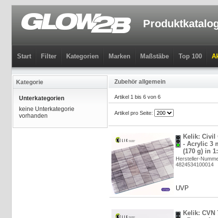
Produktkatalo
Start
Filter
Kategorien
Marken
Maßstäbe
Top 100
Ak
Zubehör allgemein
Kategorie
Artikel 1 bis 6 von 6
Unterkategorien
keine Unterkategorie
Artikel pro Seite:
vorhanden
Kelik: Civi
- Acrylic 3
(170 g) in 
Hersteller-Numm
4824534100014
UVP
Kelik: CVN 