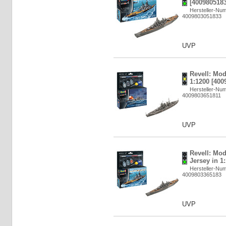
[4009805183
Hersteller-Nu
4009803051833
UVP
Revell: Mod
1:1200 [400
Hersteller-Nu
4009803651811
UVP
Revell: Mo
Jersey in 1
Hersteller-Nu
4009803365183
UVP