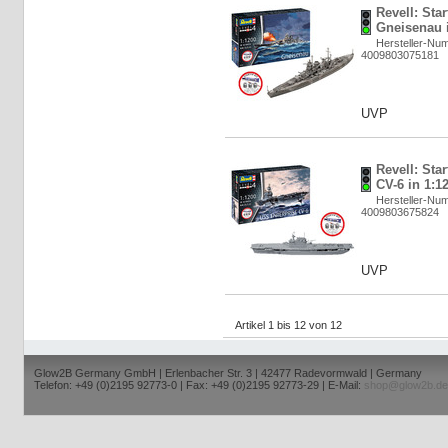
Revell: Star
Gneisenau i
Hersteller-Nu
4009803075181
UVP
Revell: Sta
CV-6 in 1:1
Hersteller-Nu
4009803675824
UVP
Artikel 1 bis 12 von 12
Glow2B Germany GmbH | Erlenbacher Str. 3 | 42477 Radevormwald | Germany
Telefon: +49 (0)2195 92773-0 | Fax: +49 (0)2195 92773-29 | E-Mail:
shop@glow2b.de