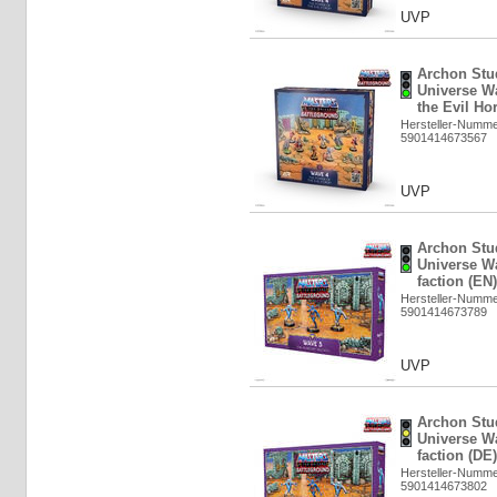
UVP
Archon Stud
Universe W
the Evil Ho
Hersteller-Numm
5901414673567
UVP
Archon Stud
Universe Wa
faction (EN
Hersteller-Numm
5901414673789
UVP
Archon Stud
Universe Wa
faction (DE
Hersteller-Numm
5901414673802