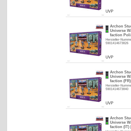
UVP
Archon Stud
Universe Wa
faction Pol
Hersteller-Numm
5901414673826
UVP
Archon Stud
Universe Wa
faction (FR
Hersteller-Numm
5901414673840
UVP
Archon Stud
Universe Wa
faction (IT)