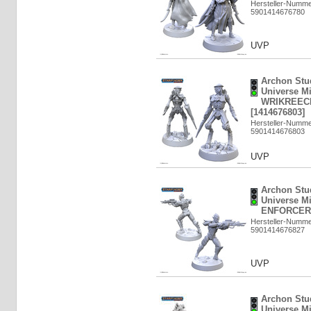
Hersteller-Numm
5901414676780
UVP
Archon Stud
Universe Mi
WRIKREEC
[1414676803]
Hersteller-Numm
5901414676803
UVP
Archon Stud
Universe M
ENFORCER 
Hersteller-Numm
5901414676827
UVP
Archon Stud
Universe M