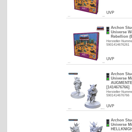
UVP
Archon Stud
Universe Wa
Rebellion (
Hersteller-Numm
5901414676261
UVP
Archon Stud
Universe Mi
AUGMENTE
[1414676766]
Hersteller-Numm
5901414676766
UVP
Archon Stud
Universe Mi
HELLKNIGHT