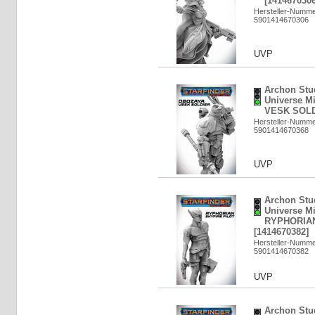
[1414670306
Hersteller-Numm
5901414670306
UVP
Archon Stud
Universe M
VESK SOLDI
Hersteller-Numm
5901414670368
UVP
Archon Stud
Universe Mi
RYPHORIAN
[1414670382]
Hersteller-Numm
5901414670382
UVP
Archon Stud