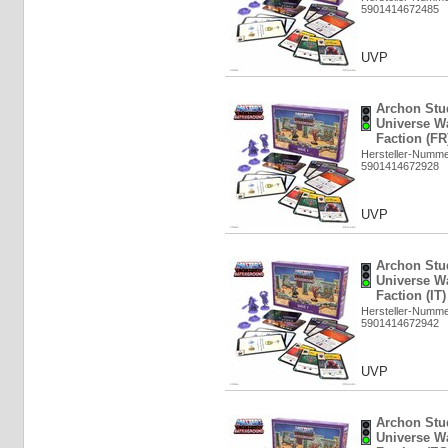
5901414672485
UVP
Archon Stud
Universe W
Faction (FR
Hersteller-Numm
5901414672928
UVP
Archon Stud
Universe W
Faction (IT
Hersteller-Numm
5901414672942
UVP
Archon Stud
Universe W