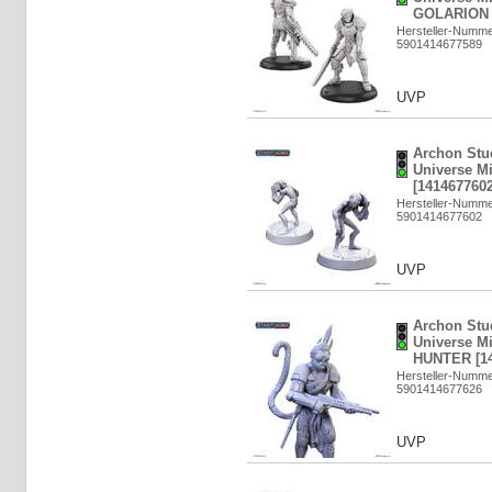
GOLARION [
Hersteller-Numm
5901414677589
UVP
Archon Stud
Universe M
[1414677602
Hersteller-Numm
5901414677602
UVP
Archon Stud
Universe M
HUNTER [14
Hersteller-Numm
5901414677626
UVP