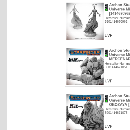
Archon Stud
Universe M
[1414670962
Hersteller-Numm
5901414670962
UVP
Archon Stud
Universe M
MERCENARY
Hersteller-Numm
5901414671051
UVP
Archon Stud
Universe Mi
OBOZAYA [1
Hersteller-Numm
5901414671075
UVP