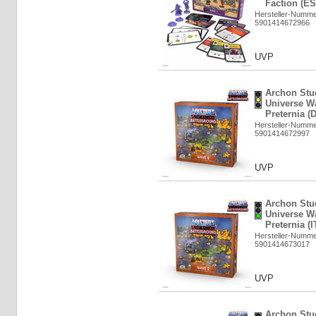
Faction (ES
Hersteller-Numm
5901414672966
UVP
Archon Stud
Universe Wa
Preternia (
Hersteller-Numm
5901414672997
UVP
Archon Stud
Universe Wa
Preternia (I
Hersteller-Numm
5901414673017
UVP
Archon Stud