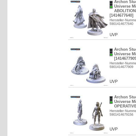
Archon Stud
Universe M
ABOLITION
[1414677640]
Hersteller-Numm
5901414677640
UVP
Archon Stud
Universe M
[1414677909
Hersteller-Numm
5901414677909
UVP
Archon Stud
Universe M
OPERATIVE 
Hersteller-Numm
5901414679156
UVP