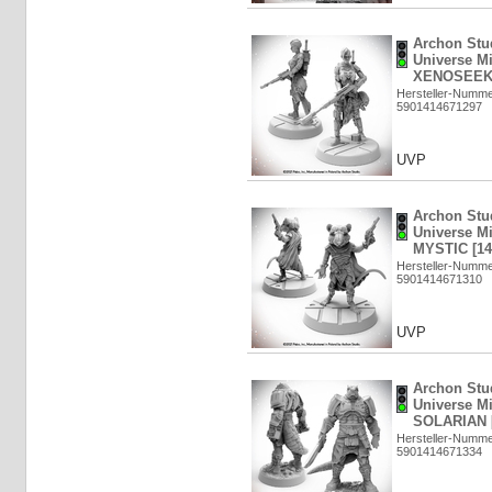
Archon Stud
Universe M
XENOSEEKE
Hersteller-Numm
5901414671297
UVP
Archon Stud
Universe M
MYSTIC [14
Hersteller-Numm
5901414671310
UVP
Archon Stud
Universe M
SOLARIAN [
Hersteller-Numm
5901414671334