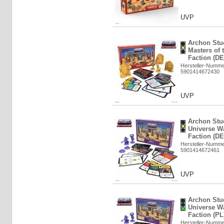
UVP
Archon Stu
Masters of
Faction (DE
Hersteller-Numm
5901414672430
UVP
Archon Stud
Universe W
Faction (DE
Hersteller-Numm
5901414672461
UVP
Archon Stud
Universe W
Faction (PL
Hersteller-Numm