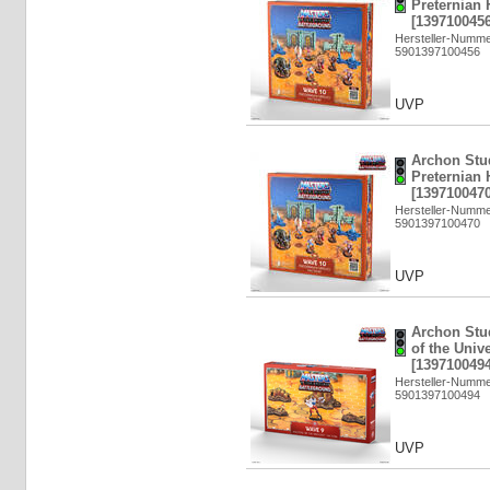
Preternian 
[1397100456
Hersteller-Numm
5901397100456
UVP
Archon Stu
Preternian 
[1397100470
Hersteller-Numm
5901397100470
UVP
Archon Stu
of the Univ
[1397100494
Hersteller-Numm
5901397100494
UVP