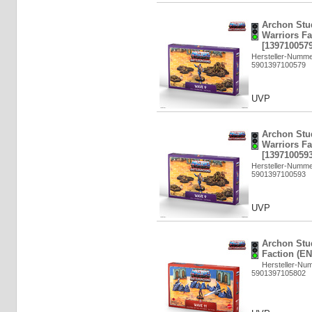
Archon Stud
Warriors Fa
[1397100579
Hersteller-Numm
5901397100579
UVP
Archon Stud
Warriors Fa
[1397100593
Hersteller-Numm
5901397100593
UVP
Archon Stu
Faction (EN
Hersteller-N
5901397105802