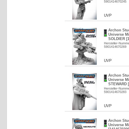
5901414670245
UVP
Archon Stud
Universe M
SOLDIER [1
Hersteller-Numm
5901414670269
UVP
Archon Stud
Universe Mi
STEWARD [
Hersteller-Numm
5901414670283
UVP
Archon Stud
Universe M