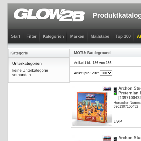
Produktkatalo
Start
Filter
Kategorien
Marken
Maßstäbe
Top 100
Ak
MOTU: Battleground
Kategorie
Artikel 1 bis 186 von 186
Unterkategorien
keine Unterkategorie
Artikel pro Seite:
vorhanden
Archon Stu
Preternian 
[1397100432
Hersteller-Numm
5901397100432
UVP
Archon Stu