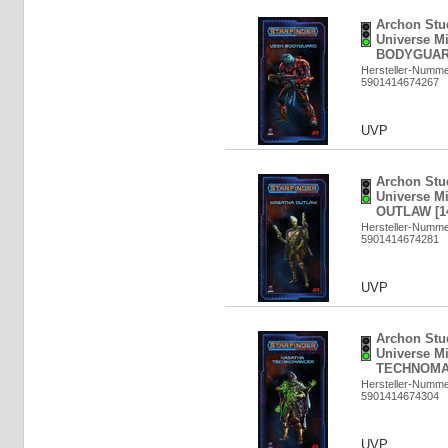
Archon Stud
Universe M
BODYGUARD
Hersteller-Numm
5901414674267
UVP
Archon Stud
Universe M
OUTLAW [1
Hersteller-Numm
5901414674281
UVP
Archon Stud
Universe M
TECHNOMAN
Hersteller-Numm
5901414674304
UVP