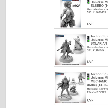
Universe M
ELSEBO [14
Hersteller-Numm
5901414670405
UVP
Archon Stud
Universe M
SOLARIAN [
Hersteller-Numm
5901414670641
UVP
Archon Stud
Universe M
MECHANIC (
drone) [14146
Hersteller-Numm
5901414670665
UVP