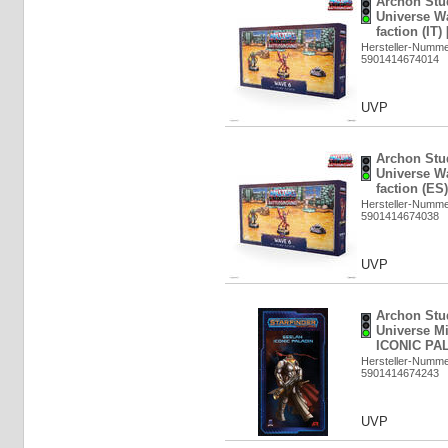
Archon Stud
Universe Wa
faction (IT)
Hersteller-Numm
5901414674014
UVP
Archon Stud
Universe Wa
faction (ES
Hersteller-Numm
5901414674038
UVP
Archon Stud
Universe M
ICONIC PAL
Hersteller-Numm
5901414674243
UVP