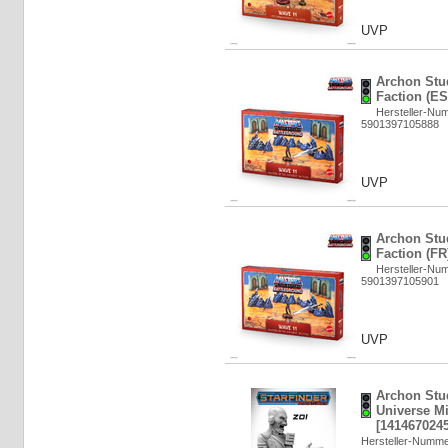
UVP
Archon Stu
Faction (ES
Hersteller-N
5901397105888
UVP
Archon Stu
Faction (FR
Hersteller-N
5901397105901
UVP
Archon Stud
Universe Mi
[1414670245
Hersteller-Numm