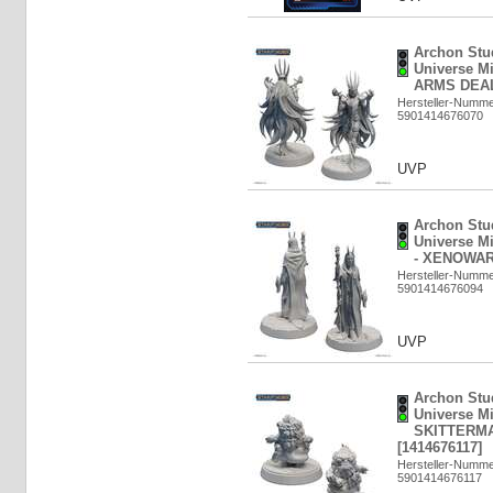
Archon Stud
Universe M
ARMS DEAL
Hersteller-Numm
5901414676070
UVP
Archon Stud
Universe M
- XENOWAR
Hersteller-Numm
5901414676094
UVP
Archon Stud
Universe Mi
SKITTERM
[1414676117]
Hersteller-Numm
5901414676117