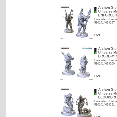
Archon Stud
Universe M
ENFORCER 
Hersteller-Numm
5901414679187
UVP
Archon Stud
Universe Mi
BROOD-MIN
Hersteller-Numm
5901414679200
UVP
Archon Stud
Universe Mi
BLOODBROT
Hersteller-Numm
5901414679231