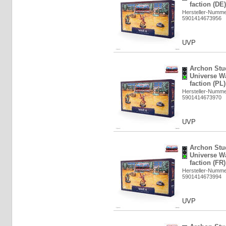
faction (DE
Hersteller-Numm
5901414673956
UVP
Archon Stud
Universe Wa
faction (PL
Hersteller-Numm
5901414673970
UVP
Archon Stud
Universe Wa
faction (FR
Hersteller-Numm
5901414673994
UVP