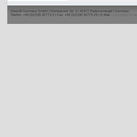
Glow2B Germany GmbH | Erlenbacher Str. 3 | 42477 Radevormwald | Germany
Telefon: +49 (0)2195 92773-0 | Fax: +49 (0)2195 92773-29 | E-Mail:
shop@glow2b.de