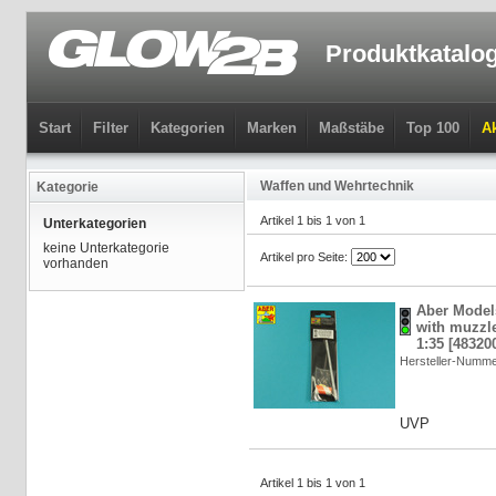
Produktkatalo
Start
Filter
Kategorien
Marken
Maßstäbe
Top 100
Ak
Waffen und Wehrtechnik
Kategorie
Artikel 1 bis 1 von 1
Unterkategorien
keine Unterkategorie
Artikel pro Seite:
vorhanden
Aber Model
with muzzl
1:35 [48320
Hersteller-Numme
UVP
Artikel 1 bis 1 von 1