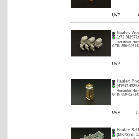
UVP
Hauler: Woo
1:72 [41971
Hersteller-Nu
GTIN 859419714
UVP
Hauler: Pho
[4197143258
Hersteller-Nu
GTIN 859419714
UVP
1
Hauler: Sd
(MK72) in 1