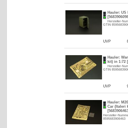
Hauler: US 
[5683906098
Hersteller-Nu
GTIN 859568390
UVP
Hauler: War
kit) in 1:72
Hersteller-Nu
GTIN 859568390
UVP
Hauler: M20
Car (Italeri 
[5683906463
Hersteller-Numm
8595683906463