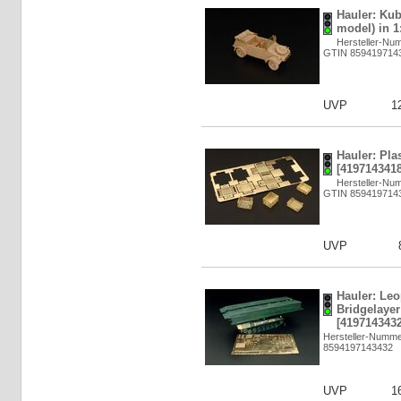
Hauler: Ku
model) in 1
Hersteller-Nu
GTIN 859419714
UVP
1
Hauler: Plas
[4197143418
Hersteller-Nu
GTIN 859419714
UVP
Hauler: Leo
Bridgelayer
[4197143432
Hersteller-Numm
8594197143432
UVP
1