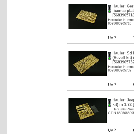
Hauler: Ge
licence plat
[5683905718
Hersteller-Numm
8595683905718
UVP
Hauler: Sd 
(Revell kit) 
[5683905732
Hersteller-Numm
8595683905732
UVP
Hauler: Jeep
kit) in 1:72
Hersteller-Nu
GTIN 859568390
UVP