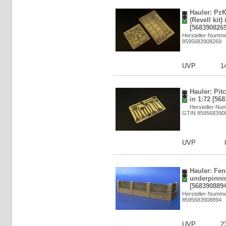
Hauler: PzK
(Revell kit) 
[5683908269
Hersteller-Numm
8595683908269
UVP
1
Hauler: Pit
in 1:72 [56
Hersteller-Nu
GTIN 859568390
UVP
Hauler: Fen
underpinnin
[5683908894
Hersteller-Numm
8595683908894
UVP
2