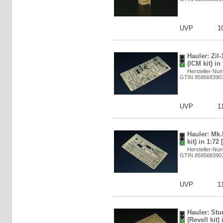
UVP
1
Hauler: Zil
(ICM kit) in
Hersteller-Nu
GTIN 859568390
UVP
1
Hauler: Mk
kit) in 1:72
Hersteller-Nu
GTIN 859568390
UVP
1
Hauler: St
(Revell kit) 