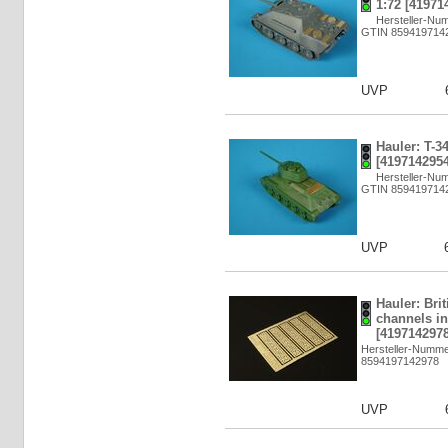
1:72 [41971
Hersteller-Nu
GTIN 859419714
UVP
Hauler: T-34
[4197142954
Hersteller-Nu
GTIN 859419714
UVP
Hauler: Bri
channels in
[4197142978
Hersteller-Numm
8594197142978
UVP