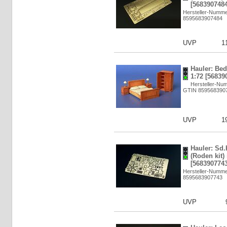
[5683907484
Hersteller-Numm
8595683907484
UVP
1
Hauler: Bed
1:72 [56839
Hersteller-Nu
GTIN 859568390
UVP
1
Hauler: Sd.
(Roden kit) 
[5683907743
Hersteller-Numm
8595683907743
UVP