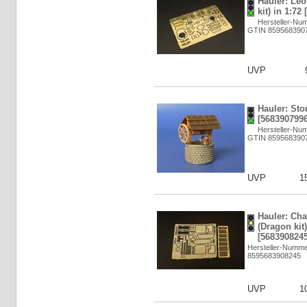
Hauler: Leo
kit) in 1:72
Hersteller-Nu
GTIN 859568390
UVP
Hauler: Sto
[5683907996
Hersteller-Nu
GTIN 859568390
UVP
1
Hauler: Cha
(Dragon kit)
[5683908245
Hersteller-Numm
8595683908245
UVP
1