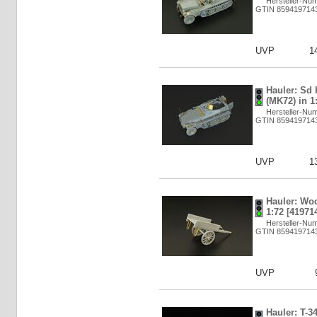
Hersteller-Nu
GTIN 859419714
UVP
1
Hauler: Sd 
(MK72) in 1
Hersteller-Nu
GTIN 859419714
UVP
1
Hauler: Woo
1:72 [41971
Hersteller-Nu
GTIN 859419714
UVP
Hauler: T-3