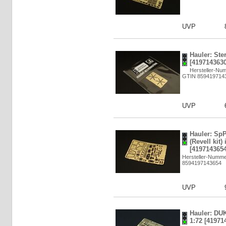
UVP
Hauler: Ste
[4197143630
Hersteller-Nu
GTIN 859419714
UVP
Hauler: Sp
(Revell kit) 
[4197143654
Hersteller-Numm
8594197143654
UVP
Hauler: DUKW
1:72 [41971