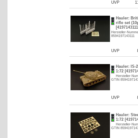
UVP
1
Hauler: Bri
rifle set (1
[4197143111
Hersteller-Numm
8594197143111
UVP
Hauler: IS-2 
1:72 [41971
Hersteller-Nu
GTIN 859419714
UVP
Hauler: Ste
1:72 [41971
Hersteller-Nu
GTIN 859419714