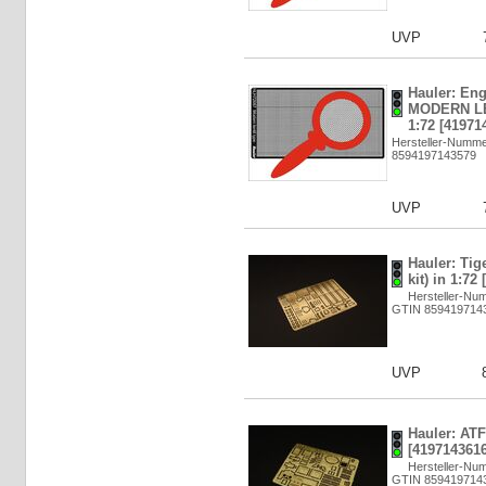
UVP
Hauler: Eng
MODERN LE
1:72 [41971
Hersteller-Numm
8594197143579
UVP
Hauler: Tig
kit) in 1:72
Hersteller-Nu
GTIN 859419714
UVP
Hauler: ATF
[4197143616
Hersteller-Nu
GTIN 859419714