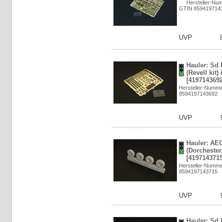
Hersteller-Nu
GTIN 859419714
UVP
Hauler: Sd
(Revell kit) 
[4197143692
Hersteller-Numm
8594197143692
UVP
Hauler: AE
(Dorchester
[4197143715
Hersteller-Numm
8594197143715
UVP
Hauler: Sd 