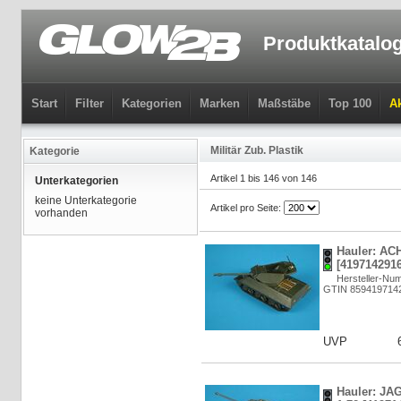
Produktkatalo
Start
Filter
Kategorien
Marken
Maßstäbe
Top 100
Ak
Militär Zub. Plastik
Kategorie
Artikel 1 bis 146 von 146
Unterkategorien
keine Unterkategorie
Artikel pro Seite:
vorhanden
Hauler: AC
[4197142916
Hersteller-Nu
GTIN 859419714
UVP
Hauler: J