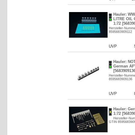
Hauler: W
LITRE OIL 
1:72 [56839
Hersteller-Numm
8595683909112
UVP
Hauler: NO
German AFV
[5683909136
Hersteller-Numm
8595683909136
UVP
Hauler: Ger
1:72 [56839
Hersteller-Nu
GTIN 859568390