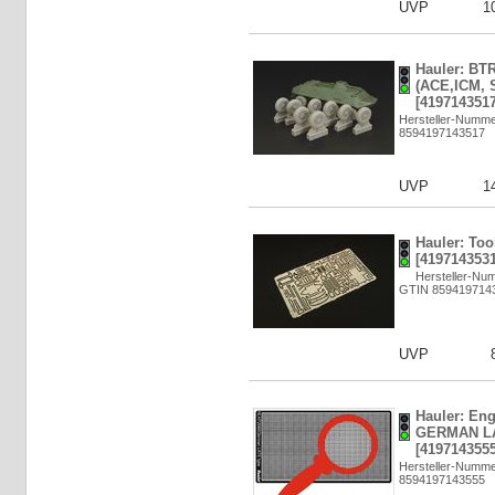
UVP
1
Hauler: BT
(ACE,ICM, S
[4197143517
Hersteller-Numm
8594197143517
UVP
1
Hauler: Too
[4197143531
Hersteller-Nu
GTIN 859419714
UVP
Hauler: Eng
GERMAN LAT
[4197143555
Hersteller-Numm
8594197143555