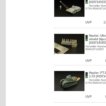
[4197143333
Hersteller-Nu
GTIN 859419714
UVP
1
Hauler: Ukr
shield (4pcs
[4197143357
Hersteller-Numm
8594197143357
UVP
Hauler: FT-
1:72 [41971
Hersteller-Nu
GTIN 859419714
UVP