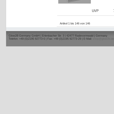
UVP
Artikel 1 bis 146 von 146
Glow2B Germany GmbH | Erlenbacher Str. 3 | 42477 Radevormwald | Germany
Telefon: +49 (0)2195 92773-0 | Fax: +49 (0)2195 92773-29 | E-Mail:
shop@glow2b.de