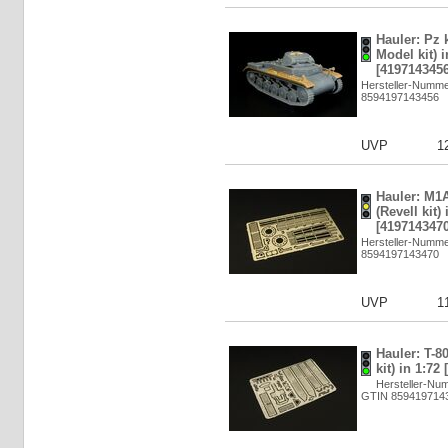
Hauler: Pz 
Model kit) i
[4197143456
Hersteller-Numm
8594197143456
UVP
1
Hauler: M1
(Revell kit) 
[4197143470
Hersteller-Numm
8594197143470
UVP
1
Hauler: T-8
kit) in 1:72
Hersteller-Nu
GTIN 859419714