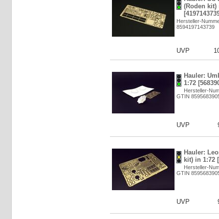
(Roden kit) 
[4197143739
Hersteller-Numm
8594197143739
UVP
1
Hauler: Umb
1:72 [56839
Hersteller-Nu
GTIN 859568390
UVP
Hauler: Leo
kit) in 1:72
Hersteller-Nu
GTIN 859568390
UVP