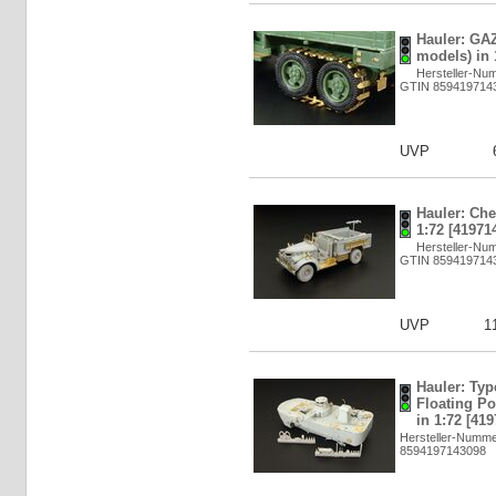
Hauler: GA
models) in 
Hersteller-Nu
GTIN 859419714
UVP
Hauler: Che
1:72 [41971
Hersteller-Nu
GTIN 859419714
UVP
1
Hauler: Typ
Floating P
in 1:72 [41
Hersteller-Numm
8594197143098