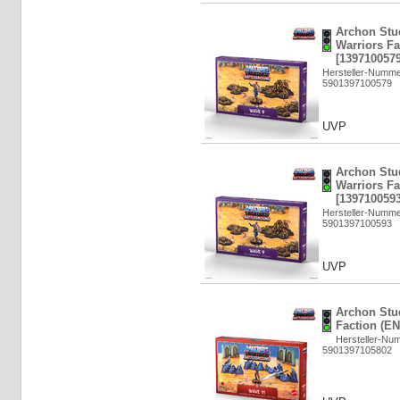
Archon Stud
Warriors Fa
[1397100579
Hersteller-Numm
5901397100579
UVP
Archon Stud
Warriors Fa
[1397100593
Hersteller-Numm
5901397100593
UVP
Archon Stu
Faction (EN
Hersteller-N
5901397105802