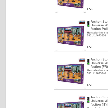
UVP
Archon Stud
Universe Wa
faction Pol
Hersteller-Numm
5901414673826
UVP
Archon Stud
Universe Wa
faction (FR
Hersteller-Numm
5901414673840
UVP
Archon Stud
Universe Wa
faction (IT)