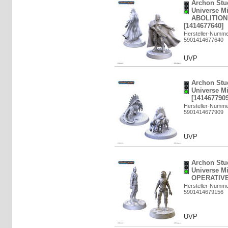
Archon Stud
Universe M
ABOLITION
[1414677640]
Hersteller-Numm
5901414677640
UVP
Archon Stud
Universe M
[1414677909
Hersteller-Numm
5901414677909
UVP
Archon Stud
Universe M
OPERATIVE 
Hersteller-Numm
5901414679156
UVP