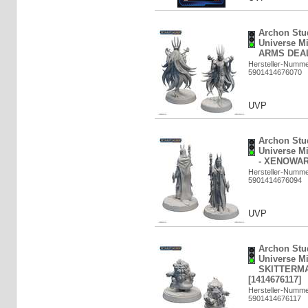
Archon Stud
Universe M
ARMS DEAL
Hersteller-Numm
5901414676070
UVP
Archon Stud
Universe M
- XENOWAR
Hersteller-Numm
5901414676094
UVP
Archon Stud
Universe Mi
SKITTERM
[1414676117]
Hersteller-Numm
5901414676117