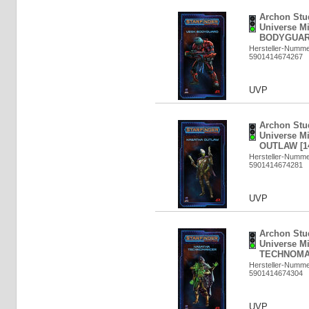
Archon Stud
Universe M
BODYGUARD
Hersteller-Numm
5901414674267
UVP
Archon Stud
Universe M
OUTLAW [1
Hersteller-Numm
5901414674281
UVP
Archon Stud
Universe M
TECHNOMAN
Hersteller-Numm
5901414674304
UVP