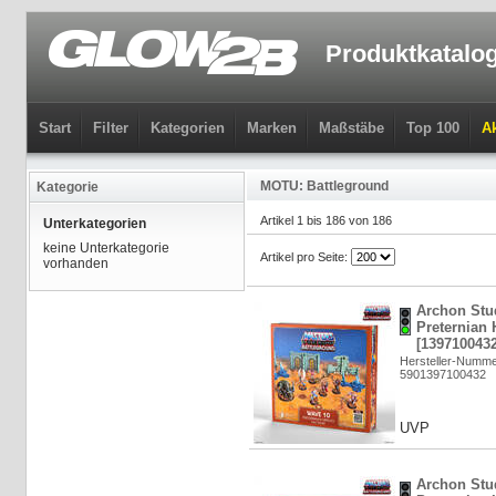
Produktkatalo
Start
Filter
Kategorien
Marken
Maßstäbe
Top 100
Ak
MOTU: Battleground
Kategorie
Artikel 1 bis 186 von 186
Unterkategorien
keine Unterkategorie
Artikel pro Seite:
vorhanden
Archon Stu
Preternian 
[1397100432
Hersteller-Numm
5901397100432
UVP
Archon Stu