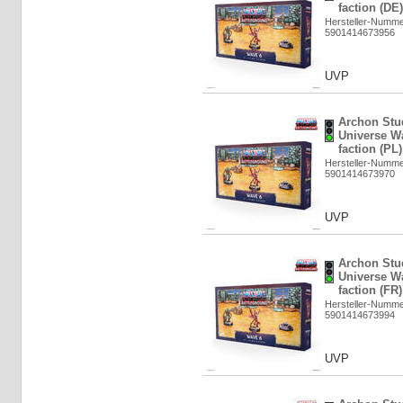
faction (DE
Hersteller-Numm
5901414673956
UVP
Archon Stud
Universe Wa
faction (PL
Hersteller-Numm
5901414673970
UVP
Archon Stud
Universe Wa
faction (FR
Hersteller-Numm
5901414673994
UVP