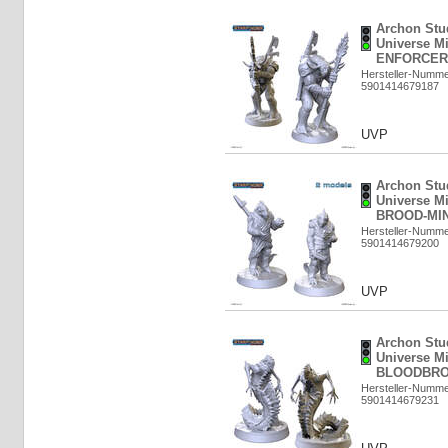
Archon Stud
Universe M
ENFORCER 
Hersteller-Numm
5901414679187
UVP
Archon Stud
Universe Mi
BROOD-MIN
Hersteller-Numm
5901414679200
UVP
Archon Stud
Universe Mi
BLOODBROT
Hersteller-Numm
5901414679231