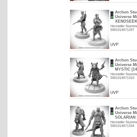
Archon Stud
Universe M
XENOSEEKE
Hersteller-Numm
5901414671297
UVP
Archon Stud
Universe M
MYSTIC [14
Hersteller-Numm
5901414671310
UVP
Archon Stud
Universe M
SOLARIAN [
Hersteller-Numm
5901414671334