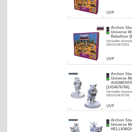
UVP
Archon Stud
Universe Wa
Rebellion (
Hersteller-Numm
5901414676261
UVP
Archon Stud
Universe Mi
AUGMENTE
[1414676766]
Hersteller-Numm
5901414676766
UVP
Archon Stud
Universe Mi
HELLKNIGHT