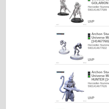
GOLARION [
Hersteller-Numm
5901414677589
UVP
Archon Stud
Universe M
[1414677602
Hersteller-Numm
5901414677602
UVP
Archon Stud
Universe M
HUNTER [14
Hersteller-Numm
5901414677626
UVP