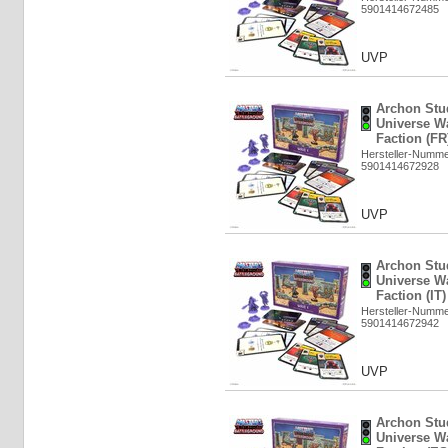
5901414672485
UVP
Archon Stud
Universe W
Faction (FR
Hersteller-Numm
5901414672928
UVP
Archon Stud
Universe W
Faction (IT
Hersteller-Numm
5901414672942
UVP
Archon Stud
Universe W