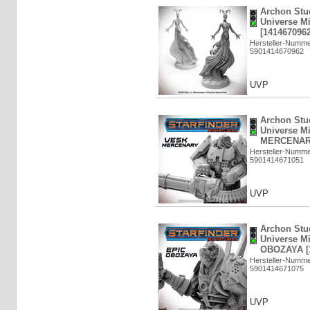
Archon Stud
Universe M
[1414670962
Hersteller-Numm
5901414670962
UVP
Archon Stud
Universe M
MERCENARY
Hersteller-Numm
5901414671051
UVP
Archon Stud
Universe Mi
OBOZAYA [1
Hersteller-Numm
5901414671075
UVP