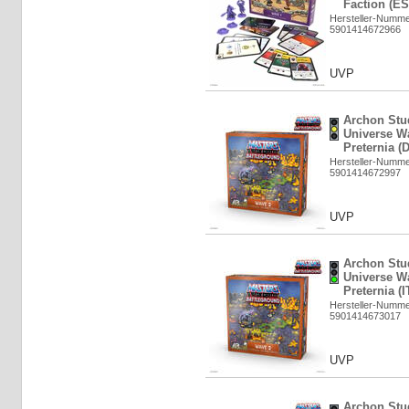
Faction (ES
Hersteller-Numm
5901414672966
UVP
Archon Stud
Universe Wa
Preternia (
Hersteller-Numm
5901414672997
UVP
Archon Stud
Universe Wa
Preternia (I
Hersteller-Numm
5901414673017
UVP
Archon Stud