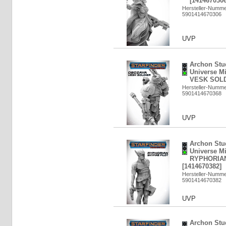
[1414670306
Hersteller-Numm
5901414670306
UVP
Archon Stud
Universe M
VESK SOLDI
Hersteller-Numm
5901414670368
UVP
Archon Stud
Universe Mi
RYPHORIAN
[1414670382]
Hersteller-Numm
5901414670382
UVP
Archon Stud