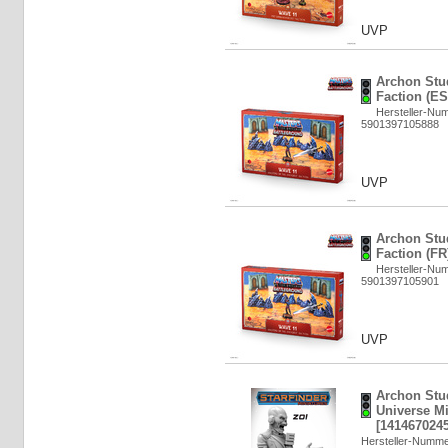
UVP
Archon Stu
Faction (ES
Hersteller-N
5901397105888
UVP
Archon Stu
Faction (FR
Hersteller-N
5901397105901
UVP
Archon Stud
Universe Mi
[1414670245
Hersteller-Numm