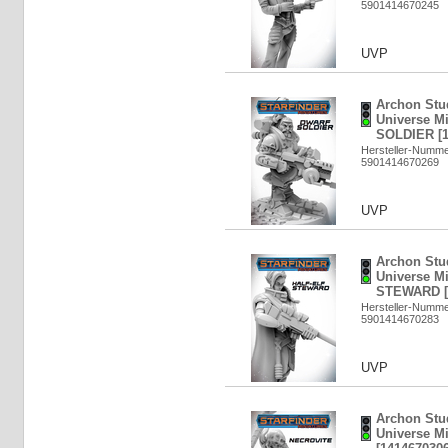
5901414670245
UVP
Archon Stud
Universe M
SOLDIER [1
Hersteller-Numm
5901414670269
UVP
Archon Stud
Universe Mi
STEWARD [
Hersteller-Numm
5901414670283
UVP
Archon Stud
Universe M