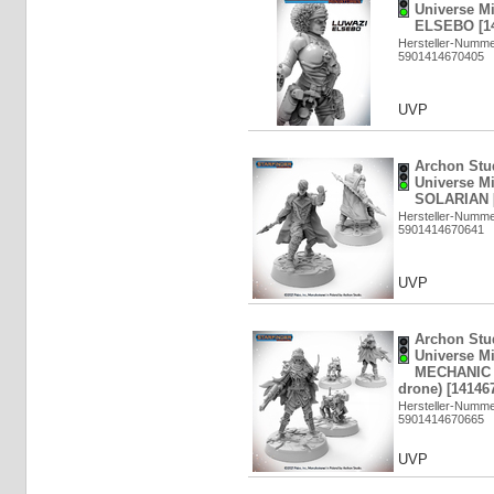
Universe M
ELSEBO [14
Hersteller-Numm
5901414670405
UVP
Archon Stud
Universe M
SOLARIAN [
Hersteller-Numm
5901414670641
UVP
Archon Stud
Universe M
MECHANIC (
drone) [14146
Hersteller-Numm
5901414670665
UVP