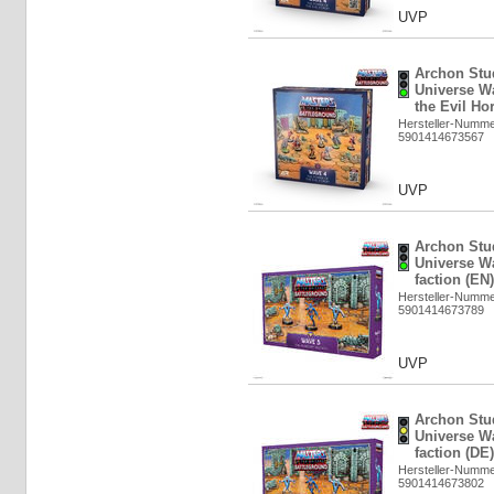
UVP
Archon Stud
Universe W
the Evil Ho
Hersteller-Numm
5901414673567
UVP
Archon Stud
Universe Wa
faction (EN
Hersteller-Numm
5901414673789
UVP
Archon Stud
Universe Wa
faction (DE
Hersteller-Numm
5901414673802