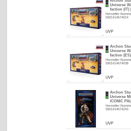
Archon Stud
Universe Wa
faction (IT)
Hersteller-Numm
5901414674014
UVP
Archon Stud
Universe Wa
faction (ES
Hersteller-Numm
5901414674038
UVP
Archon Stud
Universe M
ICONIC PAL
Hersteller-Numm
5901414674243
UVP