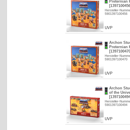
Preternian 
[1397100456
Hersteller-Numm
5901397100456
UVP
Archon Stu
Preternian 
[1397100470
Hersteller-Numm
5901397100470
UVP
Archon Stu
of the Univ
[1397100494
Hersteller-Numm
5901397100494
UVP