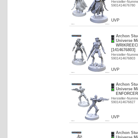
Hersteller-Numm
5901414676780
UVP
Archon Stud
Universe Mi
WRIKREEC
[1414676803]
Hersteller-Numm
5901414676803
UVP
Archon Stud
Universe M
ENFORCER 
Hersteller-Numm
5901414676827
UVP
Archon Stud
Universe M