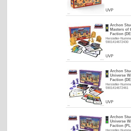
UVP
Archon Stu
Masters of
Faction (DE
Hersteller-Numm
5901414672430
UVP
Archon Stud
Universe W
Faction (DE
Hersteller-Numm
5901414672461
UVP
Archon Stud
Universe W
Faction (PL
Hersteller-Numm