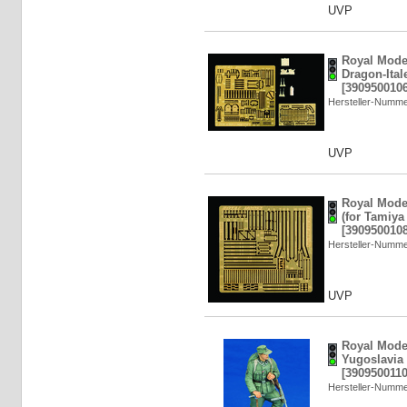
UVP
Royal Model
Dragon-Itale
[3909500106
Hersteller-Numm
UVP
Royal Model
(for Tamiya 
[3909500108
Hersteller-Numm
UVP
Royal Mode
Yugoslavia 
[3909500110
Hersteller-Numm