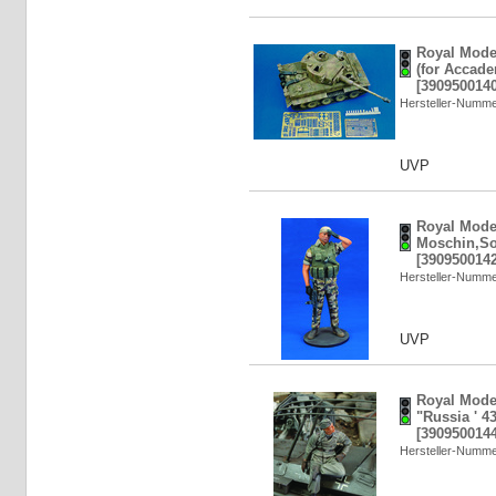
Royal Model
(for Accade
[3909500140
Hersteller-Numm
UVP
Royal Model
Moschin,Som
[3909500142
Hersteller-Numm
UVP
Royal Model
"Russia ' 43
[3909500144
Hersteller-Numm