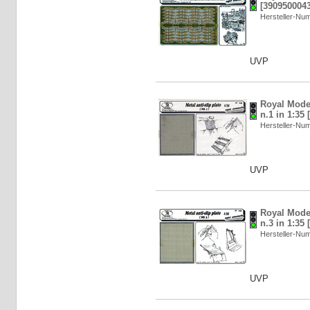
[3909500043
Hersteller-N
UVP
Royal Model
n.1 in 1:35
Hersteller-N
UVP
Royal Model
n.3 in 1:35
Hersteller-N
UVP