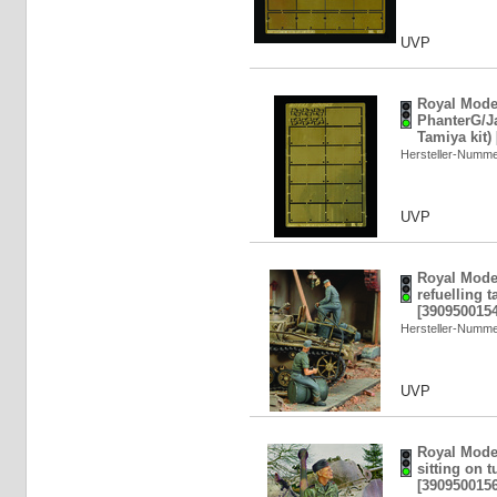
UVP
Royal Mode
PhanterG/J
Tamiya kit)
Hersteller-Numm
UVP
Royal Mode
refuelling t
[3909500154
Hersteller-Numm
UVP
Royal Mode
sitting on t
[3909500156