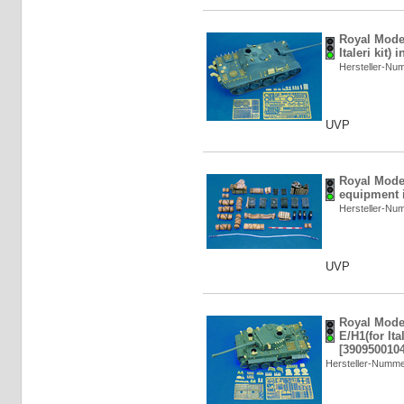
Royal Model
Italeri kit)
Hersteller-N
UVP
Royal Mode
equipment i
Hersteller-N
UVP
Royal Model
E/H1(for Ital
[3909500104
Hersteller-Numm