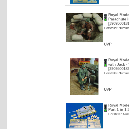
Royal Mode
Parachute i
[3909500181
Hersteller-Numm
UVP
Royal Mode
with Jack -
[3909500183
Hersteller-Numm
UVP
Royal Model
Part 1 in 1
Hersteller-N