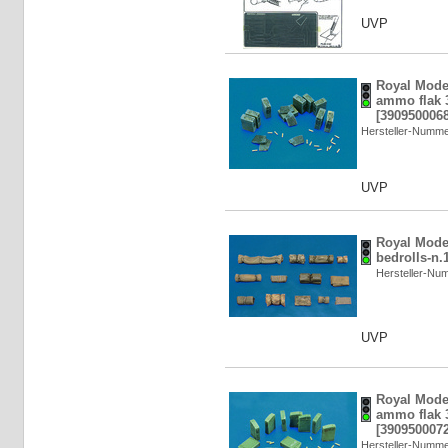
UVP
Royal Mode
ammo flak 3
[3909500068
Hersteller-Numm
UVP
Royal Mode
bedrolls-n.
Hersteller-N
UVP
Royal Mode
ammo flak 3
[3909500072
Hersteller-Numm