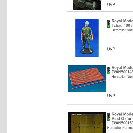
UVP
Royal Model
Tchad ' 90 
Hersteller-N
UVP
Royal Model
[3909500148
Hersteller-N
UVP
Royal Model
Ausf G (for 
[3909500150
Hersteller-Numm