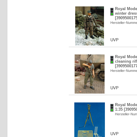
Royal Mode
winter dres
[3909500175
Hersteller-Numm
UVP
Royal Mode
cleaning rif
[3909500177
Hersteller-Numm
UVP
Royal Model
1:35 [39095
Hersteller-N
UVP