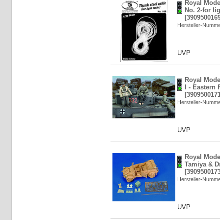
Royal Model
No. 2-for li
[3909500169
Hersteller-Numm
UVP
Royal Mode
I - Eastern
[3909500171
Hersteller-Numm
UVP
Royal Mode
Tamiya & Dr
[3909500173
Hersteller-Numm
UVP