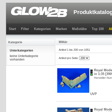
Produktkatalo
Start
Filter
Kategorien
Marken
Maßstäbe
Top 100
Ak
Militär
Kategorie
Artikel 1 bis 200 von 1051
Unterkategorien
keine Unterkategorie
Artikel pro Seite:
vorhanden
Royal Model
in 1:35 [39
Hersteller-N
UVP
Royal Mode