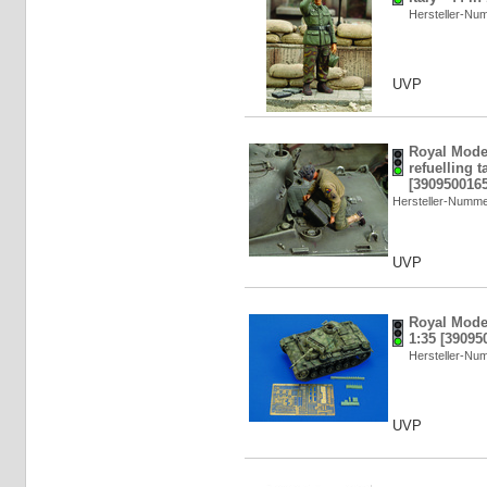
Hersteller-N
UVP
Royal Mod
refuelling t
[3909500165
Hersteller-Numm
UVP
Royal Model
1:35 [39095
Hersteller-N
UVP