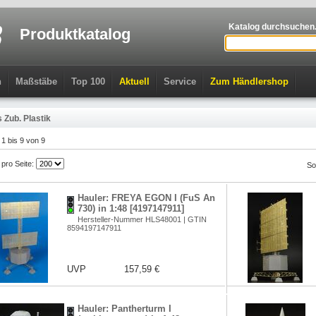
Katalog durchsuchen.
Produktkatalog
n
Maßstäbe
Top 100
Aktuell
Service
Zum Händlershop
 Zub. Plastik
l 1 bis 9 von 9
l pro Seite:
So
Hauler: FREYA EGON I (FuS An
730) in 1:48 [4197147911]
Hersteller-Nummer HLS48001 | GTIN
8594197147911
UVP
157,59 €
Hauler: Pantherturm I