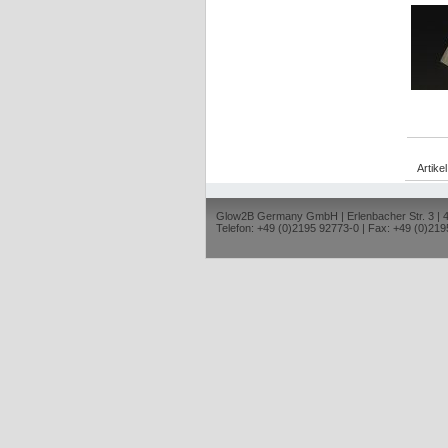
Artike
Glow2B Germany GmbH | Erlenbacher Str. 3 |
Telefon: +49 (0)2195 92773-0 | Fax: +49 (0)219