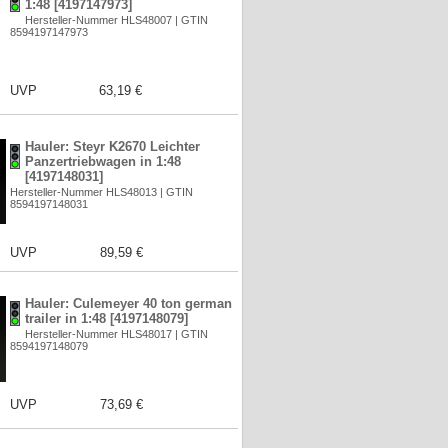
1:48 [4197147973]
Hersteller-Nummer HLS48007 | GTIN
8594197147973
UVP
63,19 €
Hauler: Steyr K2670 Leichter
Panzertriebwagen in 1:48
[4197148031]
Hersteller-Nummer HLS48013 | GTIN
8594197148031
UVP
89,59 €
Hauler: Culemeyer 40 ton german
trailer in 1:48 [4197148079]
Hersteller-Nummer HLS48017 | GTIN
8594197148079
UVP
73,69 €