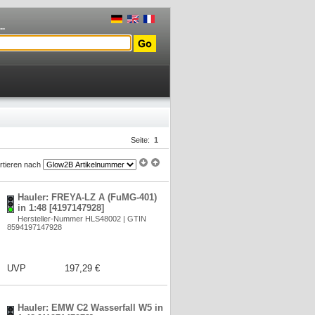
..
Seite:
1
rtieren nach
Hauler: FREYA-LZ A (FuMG-401)
in 1:48 [4197147928]
Hersteller-Nummer HLS48002 | GTIN
8594197147928
UVP
197,29 €
Hauler: EMW C2 Wasserfall W5 in