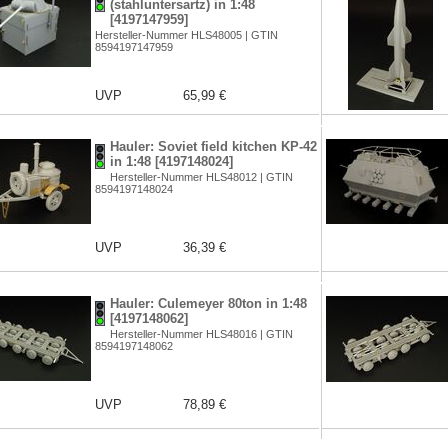
(stahluntersartz) in 1:48
[4197147959]
Hersteller-Nummer HLS48005 | GTIN
8594197147959
UVP
65,99 €
Hauler: Soviet field kitchen KP-42
in 1:48 [4197148024]
Hersteller-Nummer HLS48012 | GTIN
8594197148024
UVP
36,39 €
Hauler: Culemeyer 80ton in 1:48
[4197148062]
Hersteller-Nummer HLS48016 | GTIN
8594197148062
UVP
78,89 €