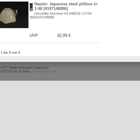
Hauler: Japanese steel pillbox in
1:48 [4197148086]
Hersteller-Nummer HLS48018 | GTIN
8594197148086
UVP
42,09 €
l 1 bis 9 von 9
 42477 Radevormwald | Germany
5 92773-29 | E-Mail:
shop@glow2b.de