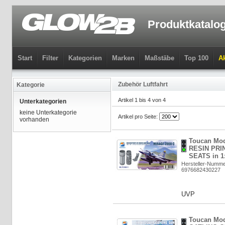
Produktkatalo
Start
Filter
Kategorien
Marken
Maßstäbe
Top 100
Ak
Zubehör Luftfahrt
Kategorie
Artikel 1 bis 4 von 4
Unterkategorien
keine Unterkategorie
Artikel pro Seite:
vorhanden
Toucan Mod
RESIN PRI
SEATS in 1:
Hersteller-Numm
6976682430227
UVP
Toucan Mo