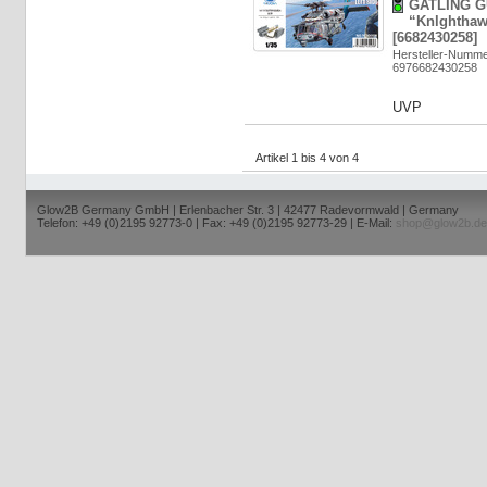
GATLING GU
“Knlghthaw
[6682430258]
Hersteller-Numm
6976682430258
UVP
Artikel 1 bis 4 von 4
Glow2B Germany GmbH | Erlenbacher Str. 3 | 42477 Radevormwald | Germany
Telefon: +49 (0)2195 92773-0 | Fax: +49 (0)2195 92773-29 | E-Mail:
shop@glow2b.de