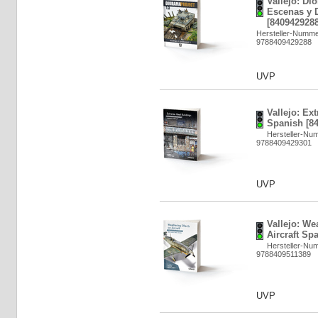
Vallejo: Di
Escenas y 
[8409429288
Hersteller-Numme
9788409429288
UVP
Vallejo: Ex
Spanish [8
Hersteller-Nu
9788409429301
UVP
Vallejo: We
Aircraft Sp
Hersteller-Nu
9788409511389
UVP