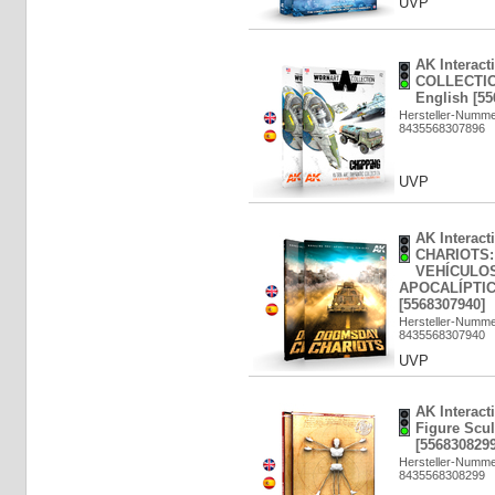
UVP
AK Interac
COLLECTIO
English [55
Hersteller-Numm
8435568307896
UVP
AK Interac
CHARIOTS
VEHÍCULO
APOCALÍPTICO
[5568307940]
Hersteller-Numme
8435568307940
UVP
AK Interact
Figure Scul
[5568308299
Hersteller-Numme
8435568308299