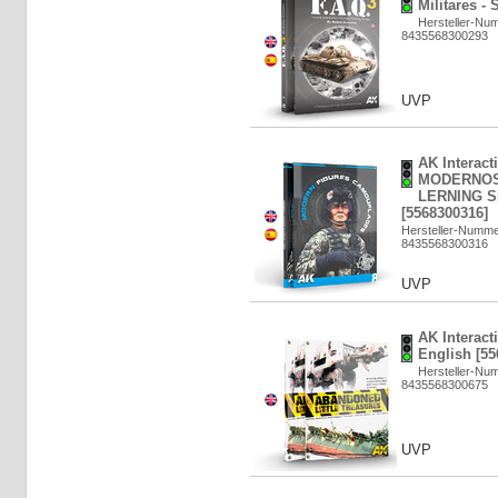
Militares -
Hersteller-Nu
8435568300293
UVP
AK Interac
MODERNOS
LERNING SE
[5568300316]
Hersteller-Numme
8435568300316
UVP
AK Interact
English [55
Hersteller-Nu
8435568300675
UVP