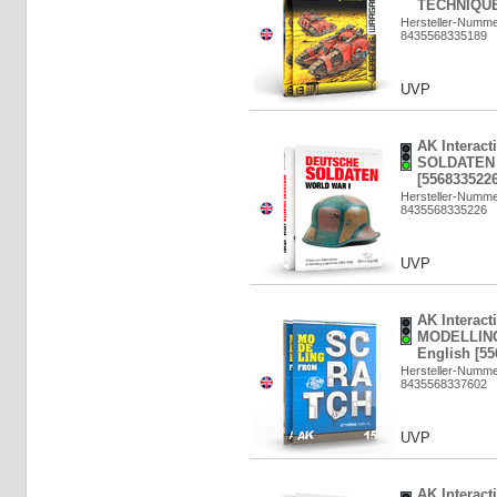
TECHNIQUE
Hersteller-Numme
8435568335189
UVP
AK Interac
SOLDATEN (
[5568335226
Hersteller-Numm
8435568335226
UVP
AK Interact
MODELLIN
English [55
Hersteller-Numme
8435568337602
UVP
AK Interac