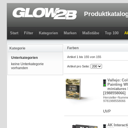
Produktkatalo
Start
Filter
Kategorien
Marken
Maßstäbe
Top 100
Ak
Farben
Kategorie
Artikel 1 bis 155 von 155
Unterkategorien
keine Unterkategorie
Artikel pro Seite:
vorhanden
Vallejo: Co
Painting W
miniatures
[1988558066]
Hersteller-Numme
9781988558066
UVP
AK Interact