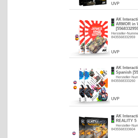
UVP
AK Interac
ARMOR in W
[5568332959
Hersteller-Numme
8435568332959
UVP
AK Interacti
Spanish [5
Hersteller-Nu
8435568333260
UVP
AK Interac
REALITY 5 -
Hersteller-Nu
8435568333604