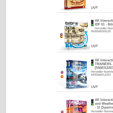
UVP
AK Interact
IDF 01 - Bi
Hersteller-Nu
8435568309135
UVP
AK Interacti
TRAINERS. 
[5568312203
Hersteller-Numm
8435568312203
UVP
AK Interac
and Weathe
- 11 (Spani
Hersteller-Numm