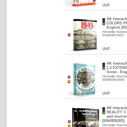
UVP
AK Interac
COLORS P
English [65
Hersteller-Numme
8436535574037
UVP
AK Interac
1.2 EXTENS
Snow - Eng
Hersteller-Numm
8436564924940
UVP
AK Interac
REALITY 3 
and enviro
[6564926265]
Hersteller-Numme