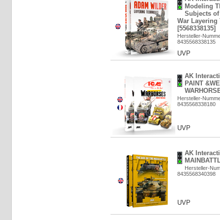
Modeling Th
Subjects of
War Layering
[5568338135]
Hersteller-Numm
8435568338135
UVP
AK Interact
PAINT &W
WARHORSES
Hersteller-Numm
8435568338180
UVP
AK Interac
MAINBATTL
Hersteller-Nu
8435568340398
UVP