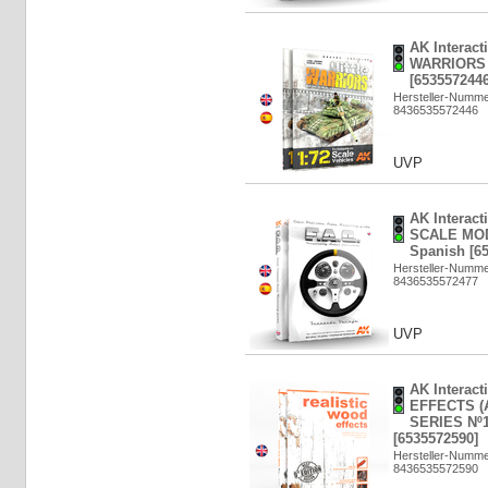
AK Interact
WARRIORS 
[6535572446
Hersteller-Numme
8436535572446
UVP
AK Interac
SCALE MOD
Spanish [6
Hersteller-Numme
8436535572477
UVP
AK Interac
EFFECTS (
SERIES Nº1
[6535572590]
Hersteller-Numme
8436535572590