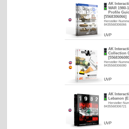
AK Interac
WAR 1980-1
Profile Gui
[5568306066]
Hersteller-Numme
8435568306066
UVP
AK Interact
Collection 
[5568306080
Hersteller-Numm
8435568306080
UVP
AK Interact
Lebanon (En
Hersteller-Nu
8435568306721
UVP