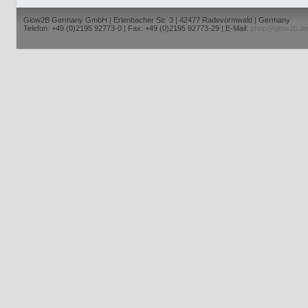
Glow2B Germany GmbH | Erlenbacher Str. 3 | 42477 Radevormwald | Germany
Telefon: +49 (0)2195 92773-0 | Fax: +49 (0)2195 92773-29 | E-Mail:
shop@glow2b.de