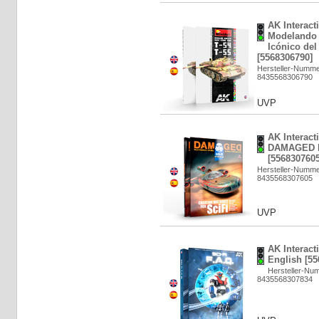
AK Interacti
Modelando 
Icónico de
[5568306790]
Hersteller-Numme
8435568306790
UVP
AK Interact
DAMAGED B
[5568307605
Hersteller-Numm
8435568307605
UVP
AK Interacti
English [55
Hersteller-Nu
8435568307834