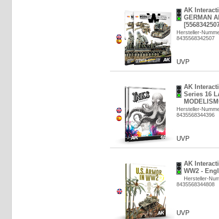
AK Interac
GERMAN AR
[5568342507
Hersteller-Numm
8435568342507
UVP
AK Interact
Series 16 
MODELISMO
Hersteller-Numme
8435568344396
UVP
AK Interac
WW2 - Engl
Hersteller-Nu
8435568344808
UVP