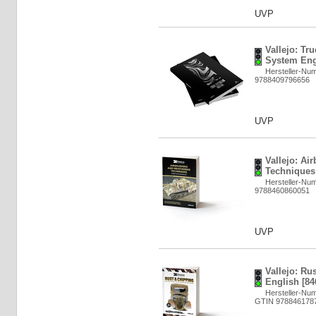
UVP
Vallejo: Tr
System Eng
Hersteller-Nu
9788409796656
UVP
Vallejo: Ai
Techniques
Hersteller-Nu
9788460860051
UVP
Vallejo: Ru
English [84
Hersteller-Nu
GTIN 978846178