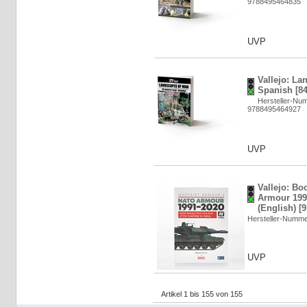
9788495464835
UVP
Vallejo: La
Spanish [8
Hersteller-Nu
9788495464927
UVP
Vallejo: B
Armour 199
(English) [
Hersteller-Numm
UVP
Artikel 1 bis 155 von 155