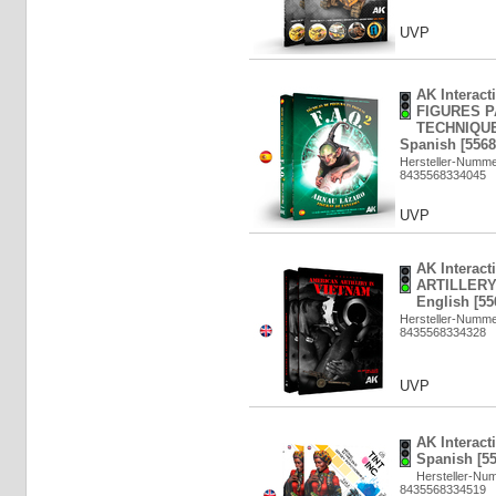
UVP
AK Interac
FIGURES P
TECHNIQUES
Spanish [5568
Hersteller-Numme
8435568334045
UVP
AK Interac
ARTILLERY 
English [55
Hersteller-Numm
8435568334328
UVP
AK Interacti
Spanish [5
Hersteller-Nu
8435568334519