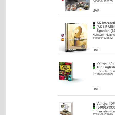
8436564926265
UVP
AK Intera
(AK LEARN
Spanish [6
Hersteller-Numme
8436564926562
UVP
Vallejo: Ci
Tur English
Hersteller-Nu
9788409009879
UVP
Vallejo: ID
[8409179930
Hersteller-Nu
9788409179930