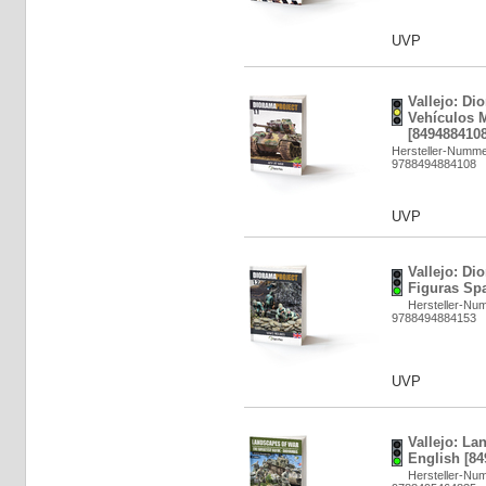
UVP
Vallejo: Di
Vehículos M
[8494884108
Hersteller-Numme
9788494884108
UVP
Vallejo: Di
Figuras Sp
Hersteller-Nu
9788494884153
UVP
Vallejo: La
English [84
Hersteller-Nu