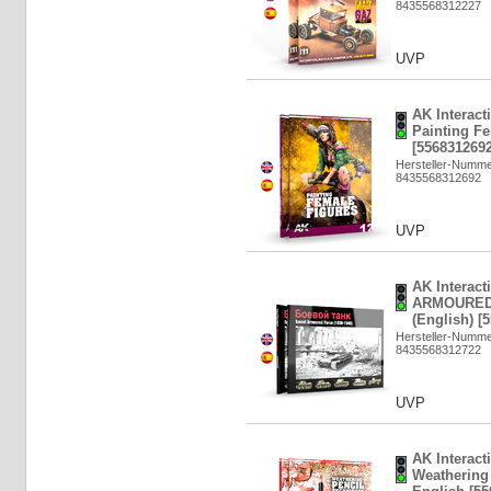
8435568312227
UVP
AK Interact
Painting F
[5568312692
Hersteller-Numme
8435568312692
UVP
AK Interact
ARMOURED 
(English) [
Hersteller-Numm
8435568312722
UVP
AK Interact
Weathering