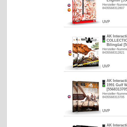
English [55
Hersteller-Numme
8435568312807
UVP
AK Interac
COLLECTION
Bilingüal [
Hersteller-Numm
8435568312821
UVP
AK Interac
1991 Gulf W
[5568313705
Hersteller-Numm
8435568313705
UVP
AK Interac