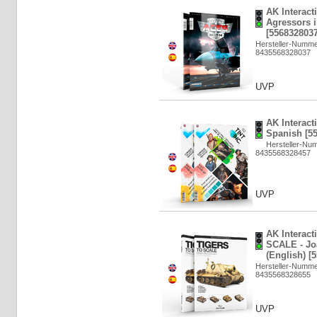
AK Interacti
Agressors i
[5568328037
Hersteller-Numm
8435568328037
UVP
AK Interacti
Spanish [5
Hersteller-Nu
8435568328457
UVP
AK Interac
SCALE - Jo
(English) [
Hersteller-Numm
8435568328655
UVP