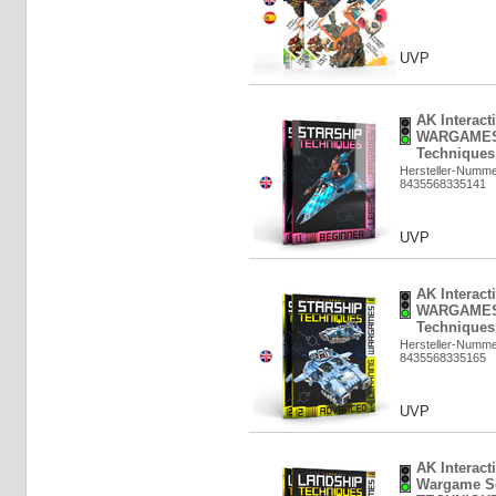
UVP
AK Interact
WARGAMES 
Techniques.
Hersteller-Numme
8435568335141
UVP
AK Interact
WARGAMES 
Techniques.
Hersteller-Numme
8435568335165
UVP
AK Interact
Wargame Se