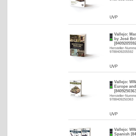
UVP
Vallejo: Ma
by José Bri
[8409205592
Hersteller-Numme
9788409205592
UVP
Vallejo: W
Europe and 
[8409250363
Hersteller-Numme
9788409250363
UVP
Vallejo: W
Spanish [8