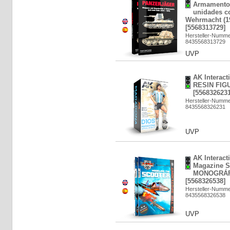
Armamento 
unidades co
Wehrmacht (19
[5568313729]
Hersteller-Numm
8435568313729
UVP
AK Interac
RESIN FIG
[5568326231
Hersteller-Numm
8435568326231
UVP
AK Interac
Magazine 
MONOGRÁF
[5568326538]
Hersteller-Numm
8435568326538
UVP