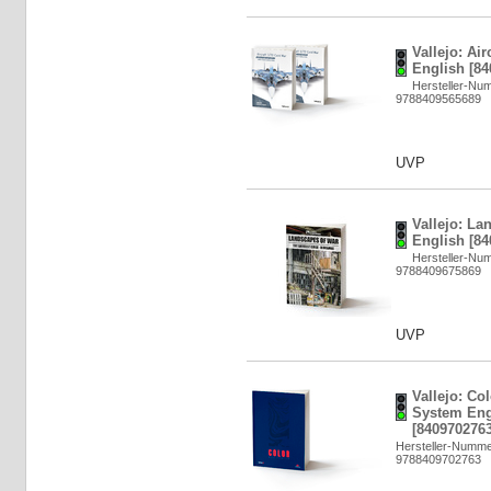
Vallejo: Air
English [84
Hersteller-Nu
9788409565689
UVP
Vallejo: La
English [84
Hersteller-Nu
9788409675869
UVP
Vallejo: Co
System Eng
[8409702763
Hersteller-Numme
9788409702763