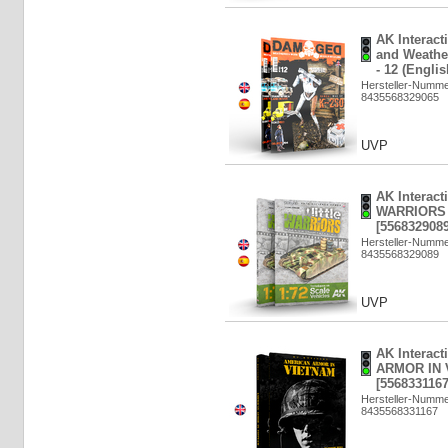
AK Interac
and Weathe
- 12 (Engli
Hersteller-Numm
8435568329065
UVP
AK Interact
WARRIORS 1
[5568329089
Hersteller-Numme
8435568329089
UVP
AK Interac
ARMOR IN 
[5568331167
Hersteller-Numme
8435568331167